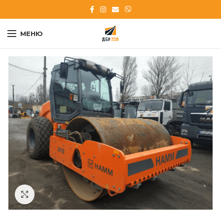
МЕНЮ
Клацніть, щоб збільшити