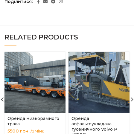
Поділитися
RELATED PRODUCTS
Оренда низкорамного
Оренда
трала
асфальтоукладача
гусеничного Volvo P
5500
грн.
/зміна